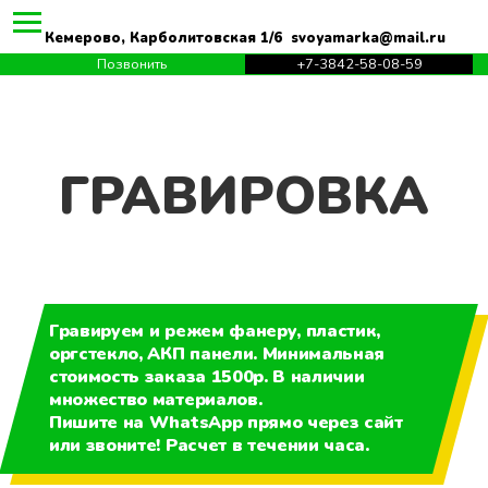
Кемерово, Карболитовская 1/6 svoyamarka@mail.ru
Позвонить
+7-3842-58-08-59
ГРАВИРОВКА
Гравируем и режем фанеру, пластик,
оргстекло, АКП панели. Минимальная
стоимость заказа 1500р. В наличии
множество материалов.
Пишите на WhatsApp прямо через сайт
или звоните! Расчет в течении часа.