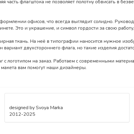
хняя часть флагштока не позволяет полотну обвисать в безв
ормлении офисов, что всегда выглядит солидно. Руководи
бинете. Это и украшение, и символ гордости за свою рабо
рная ткань. На неё в типографии наносится нужное изо
вариант двухстороннего флага, но такие изделия достат
с логотипом на заказ. Работаем с современными матери
го макета вам помогут наши дизайнеры.
designed by Svoya Marka
2012-2025