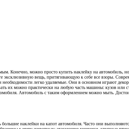
емым. Конечно, можно просто купить наклейку на автомобиль, н
е эксклюзивную вещь, притягивающую к себе все взоры. Совре
необходимости легко удаляемые. Они в основном играют декора
ть их можно практически на любую часть машины: кузов или с
омобиля. Автомобиль с таким оформлением можно мыть. Достоинс
большие наклейки на капот автомобиля. Часто они выполняются 
обращены к миру животных: атакующие хищники, крупные птицы,