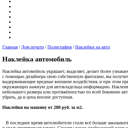
Главная
/
Дом печати
/
Полиграфия
/
Наклейки на авто
Наклейка автомобиль
Наклейка автомобиль украшает, выделяет, делает более узнава
с помощью дизайнера свою собственную фантазию, вы получит
выдерживающие вредные внешние воздействия, и при этом при 
окружающих важную для автовладельца информацию. Наклеива
небольшого размера или протяжённостью по всей боковине авт
убрать, да и цена вполне доступная.
Наклейки на машину от 280 руб. за м2.
В последнее время автолюбители стали всё больше заказывать 
и сразу притягивает взгляд. Сюжеты таких изображений чаще 