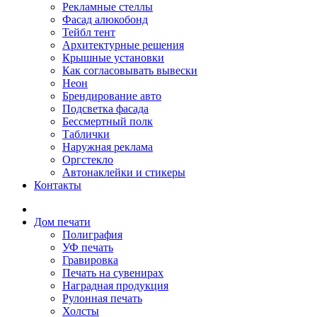
Рекламные стеллы
Фасад алюкобонд
Тейбл тент
Архитектурные решения
Крышные установки
Как согласовывать вывески
Неон
Брендирование авто
Подсветка фасада
Бессмертный полк
Таблички
Наружная реклама
Оргстекло
Автонаклейки и стикеры
Контакты
Дом печати
Полиграфия
УФ печать
Гравировка
Печать на сувенирах
Наградная продукция
Рулонная печать
Холсты