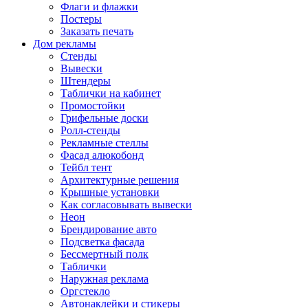
Флаги и флажки
Постеры
Заказать печать
Дом рекламы
Стенды
Вывески
Штендеры
Таблички на кабинет
Промостойки
Грифельные доски
Ролл-стенды
Рекламные стеллы
Фасад алюкобонд
Тейбл тент
Архитектурные решения
Крышные установки
Как согласовывать вывески
Неон
Брендирование авто
Подсветка фасада
Бессмертный полк
Таблички
Наружная реклама
Оргстекло
Автонаклейки и стикеры