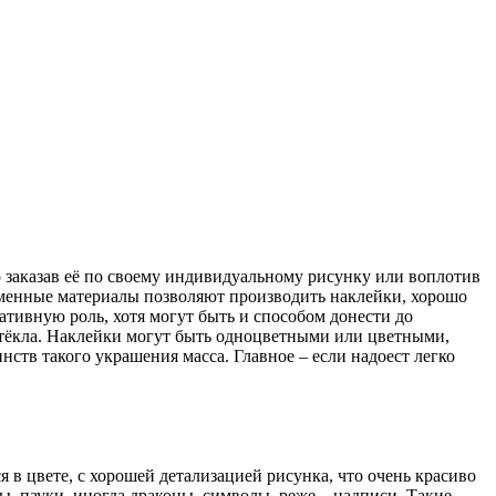
о заказав её по своему индивидуальному рисунку или воплотив
менные материалы позволяют производить наклейки, хорошо
тивную роль, хотя могут быть и способом донести до
тёкла. Наклейки могут быть одноцветными или цветными,
тв такого украшения масса. Главное – если надоест легко
в цвете, с хорошей детализацией рисунка, что очень красиво
 пауки, иногда драконы, символы, реже – надписи. Такие