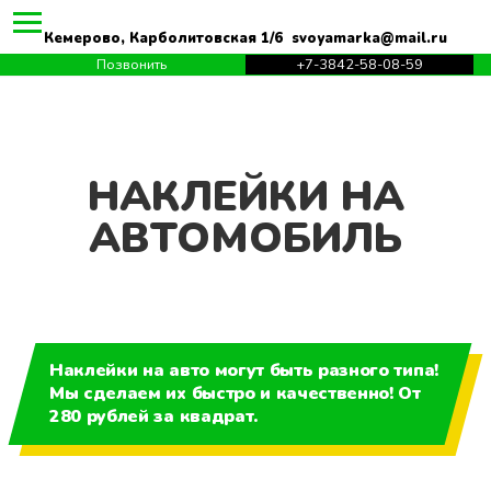
Кемерово, Карболитовская 1/6 svoyamarka@mail.ru
Позвонить
+7-3842-58-08-59
НАКЛЕЙКИ НА
АВТОМОБИЛЬ
Наклейки на авто могут быть разного типа!
Мы сделаем их быстро и качественно! От
280 рублей за квадрат.